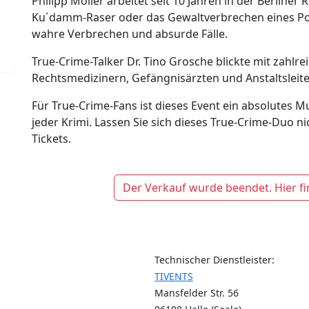
Philipp Möller arbeitet seit 10 Jahren in der Berliner
Ku´damm-Raser oder das Gewaltverbrechen eines Politi
wahre Verbrechen und absurde Fälle.
True-Crime-Talker Dr. Tino Grosche blickte mit zahlre
Rechtsmedizinern, Gefängnisärzten und Anstaltsleite
Für True-Crime-Fans ist dieses Event ein absolutes Mu
jeder Krimi. Lassen Sie sich dieses True-Crime-Duo nic
Tickets.
Der Verkauf wurde beendet. Hier fi
Technischer Dienstleister:
TIVENTS
Mansfelder Str. 56